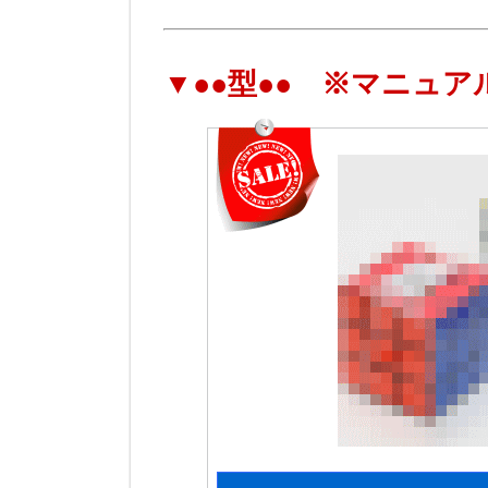
▼●●型●● ※マニュア